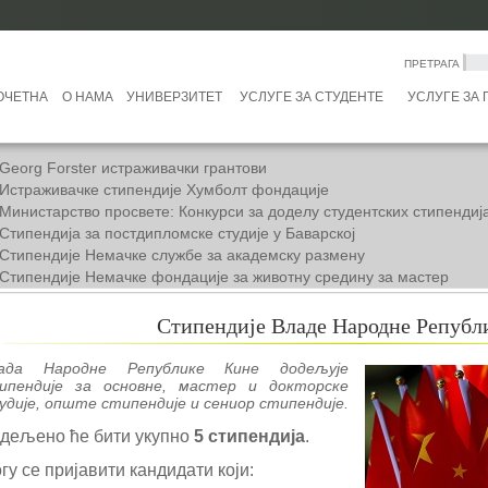
ПРЕТРАГА
ОЧЕТНА
О НАМА
УНИВЕРЗИТЕТ
УСЛУГЕ ЗА СТУДЕНТЕ
УСЛУГЕ ЗА
Georg Forster истраживачки грантови
Истраживачке стипендије Хумболт фондације
Министарство просвете: Конкурси за доделу студентских стипендиј
Стипендија за постдипломске студије у Баварској
Стипендије Немачке службе за академску размену
Стипендије Немачке фондације за животну средину за мастер
пломце
Чивнинг стипендије за мастер студије у Великој Британији за
Стипендије Владе Народне Републ
25/2026. годину
ада Народне Републике Кине додељује
ипендије за основне, мастер и докторске
удије, опште стипендије и сениор стипендије.
дељено ће бити укупно
5 стипендија
.
гу се пријавити кандидати који: