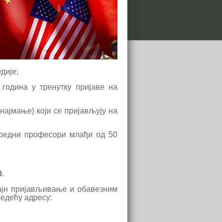
дије;
година у тренутку пријаве на
најмање) који се пријављују на
нредни професори млађи од 50
.
ајн пријављивање и обавезним
ледећу адресу: