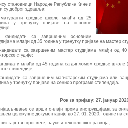
ису становници Народне Републике Кине и
ји су доброг здравља;
матуранти средње школе млађи од 25
дина у тренутку пријаве на основне
удије;
кандидати са завршеним основним
удијама млађи од 35 година у тренутку пријаве на мастер сту
кандидати са завршеним мастер студијама млађи од 40 
кторске студије;
андидати млађи од 45 година са дипломом средње школе (
ште стипендије;
кандидати са завршеним магистарским студијама или ва
дина у тренутку пријаве на сениор програме стипендија.
Рок за пријаву: 27. јануар 2020
ијављивање се врши онлајн према инструкцијама за онл
ањем целокупне документације до 27. 01. 2020. године на с
нистарство просвете, науке и технолошког развоја,