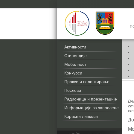
П
Активности
Стипендије
Мобилност
Конкурси
ди
Праксе и волонтирање
Послови
20
Радионице и презентације
Вл
ст
Информације за запослене
ст
Корисни линкови
До
Мо