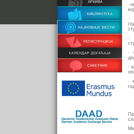
·
·
н
ко
·
го
ст
·
ст
·
до
·
к
оп
·
го
Пр
сл
Ми