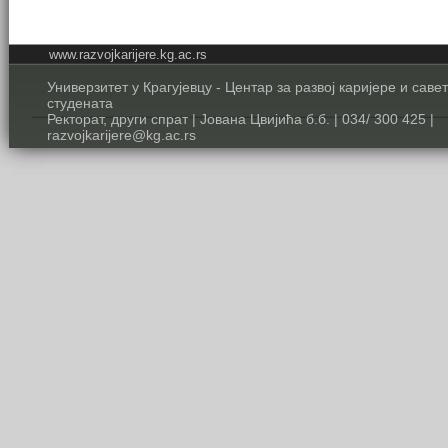
www.razvojkarijere.kg.ac.rs
Универзитет у Крагујевцу - Центар за развој каријере и сав
студената
Ректорат, други спрат | Јована Цвијића б.б. | 034/ 300 425 |
razvojkarijere@kg.ac.rs