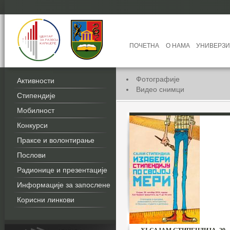
ПОЧЕТНА
О НАМА
УНИВЕРЗИ
Фотографије
Активности
Видео снимци
Стипендије
Мобилност
Конкурси
Праксе и волонтирање
Послови
Радионице и презентације
Информације за запослене
Корисни линкови