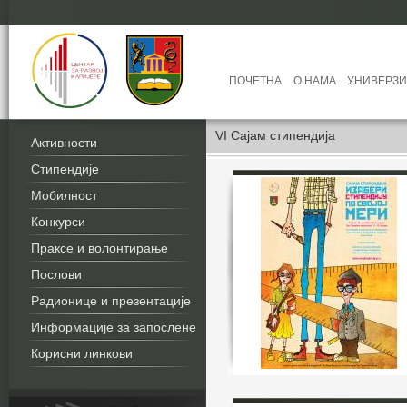
ПОЧЕТНА
О НАМА
УНИВЕРЗИ
VI Сајам стипендија
Активности
Стипендије
Мобилност
Конкурси
Праксе и волонтирање
Послови
Радионице и презентације
Информације за запослене
Корисни линкови