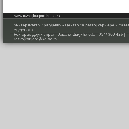
www.razvojkarijere.kg.ac.rs
Универзитет у Крагујевцу - Центар за развој каријере и сав
студената
Ректорат, други спрат | Јована Цвијића б.б. | 034/ 300 425 |
razvojkarijere@kg.ac.rs